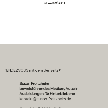
fortzusetzen.
RENDEZVOUS mit dem Jenseits®
Susan Froitzheim
beweisführendes Medium, Autorin
Ausbildungen für Hinterbliebene
kontakt@susan-froitzheim.de