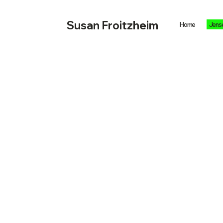
Susan Froitzheim
Home
Jense