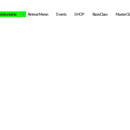
itskontakte
Retreat Meran
Events
SHOP
BasisClass
MasterCl