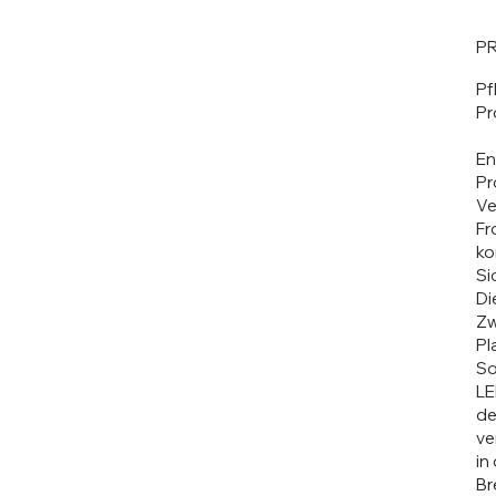
P
Pf
Pr
En
Pr
Ve
Fr
ko
Si
Di
Zw
Pl
So
LE
de
ve
in
Br