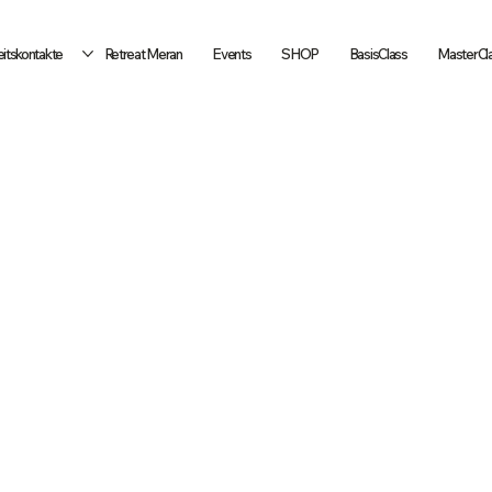
itskontakte
Retreat Meran
Events
SHOP
BasisClass
MasterCl