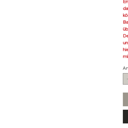
En
da
kö
Ba
üb
De
un
hi
mi
An