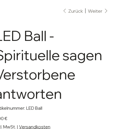
Zurück
Weiter
LED Ball -
Spirituelle sagen
Verstorbene
antworten
Artikelnummer:
tikelnummer:
LED Ball
LED
Ball
s
00 €
kl. MwSt.
|
Versandkosten