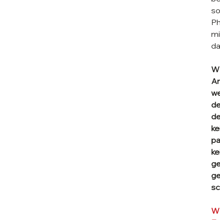
so
Ph
mi
da
WI
An
we
de
de
ke
pa
ke
ge
ge
sc
WI