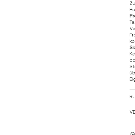
Zu
Po
Pr
Ta
Ve
Fr
ko
Si
Ke
od
St
üb
Ei
RÜ
V