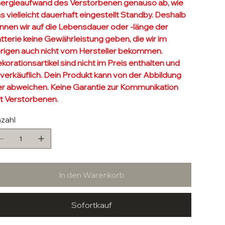
ergieaufwand des Verstorbenen genauso ab, wie
s vielleicht dauerhaft eingestellt Standby. Deshalb
nnen wir auf die Lebensdauer oder -länge der
tterie keine Gewährleistung geben, die wir im
rigen auch nicht vom Hersteller bekommen.
korationsartikel sind nicht im Preis enthalten und
verkäuflich. Dein Produkt kann von der Abbildung
er abweichen. Keine Garantie zur Kommunikation
t Verstorbenen.
zahl
In den Warenkorb
Sofortkauf