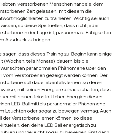
liebten, verstorbenen Menschen handele, dem
rstorbenen Zeit gelassen, mit diesem die
twortmöglichkeiten zu trainieren. Wichtig sei auch
 wissen, so diese Spirituellen, dass nicht jeder
rstorbene in der Lage ist, paranormale Fähigkeiten
m Ausdruck zu bringen.
e sagen, dass dieses Training zu Beginn kann einige
it (Wochen, teils Monate) dauern, bis die
wünschten paranormalen Phänomene über den
ll vom Verstorbenen gezeigt werden können. Der
rstorbene soll dabei ebenfalls lernen, so deren
nweise, mit seinen Energien so hauszuhalten, dass
eser mit seinen feinstofflichen Energien diesen
einen LED-Ball mittels paranormaler Phänomene
m Leuchten oder sogar zu bewegen vermag. Auch
ll der Verstorbene lernen können, so diese
irituellen, den kleine LED Ball energetisch zu
rühren und vielleicht sogar zu bewegen. Erst dann,