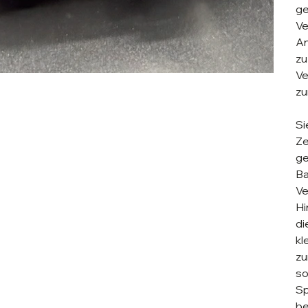
ge
Ve
An
zu
Ve
zu
Si
Ze
ge
Ba
Ve
Hi
di
kl
zu
so
Sp
be