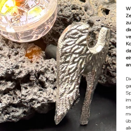
Wi
Ze
zu
di
ve
Ko
da
ei
an
Di
ga
Sp
im
se
mo
üb
al