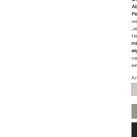
Ab
Pe
we
Je
He
mi
ei
ve
ei
An