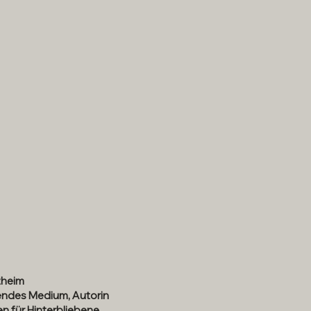
zheim
ndes Medium, Autorin
n für Hinterbliebene