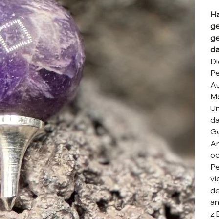
Ha
ge
ge
da
Di
Pe
Au
Mö
Un
da
Ge
An
od
Pe
vi
de
an
z.