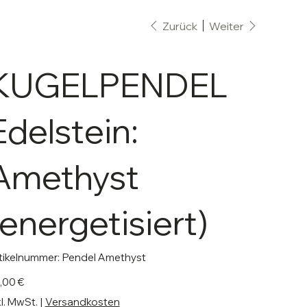
Zurück
Weiter
KUGELPENDEL
Edelstein:
Amethyst
(energetisiert)
Artikelnummer:
tikelnummer:
Pendel Amethyst
Pendel
Amethyst
s
,00 €
kl. MwSt.
|
Versandkosten