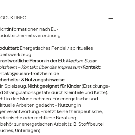
RODUKTINFO
lichtinformationen nach EU-
oduktsicherheitsverordnung
oduktart:
Energetisches Pendel / spirituelles
beitswerkzeug
rantwortliche Person in der EU:
Medium Susan
oitzheim – Kontakt über das Impressum
Kontakt:
ntakt@susan-froitzheim.de
cherheits- & Nutzungshinweise
in Spielzeug.
Nicht geeignet für Kinder
(Erstickungs-
d Strangulationsgefahr durch Kleinteile und Kette).
cht in den Mund nehmen. Für energetische und
irituelle Arbeiten gedacht – Nutzung in
genverantwortung. Ersetzt keine therapeutische,
dizinische oder rechtliche Beratung.
behör zur energetischen Arbeit (z. B. Stoffbeutel,
uches, Unterlagen)