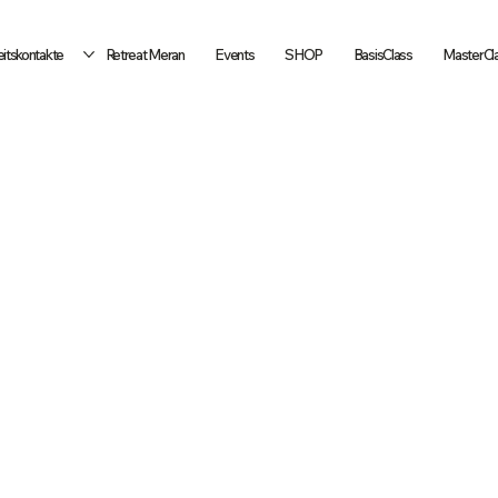
itskontakte
Retreat Meran
Events
SHOP
BasisClass
MasterCl