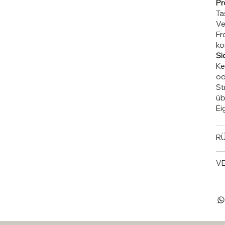
Pr
Ta
Ve
Fr
ko
Si
Ke
od
St
üb
Ei
RÜ
V