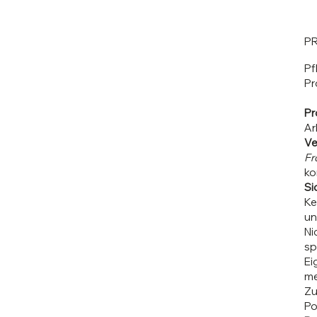
P
Pf
Pr
Pr
Ar
Ve
Fr
ko
Si
Ke
un
Ni
sp
Ei
me
Zu
Po