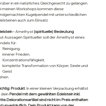
rüber in ein natürliches Gleichgewicht zu gelangen.
i meinen Workshops kommen diese
ndgemachten Kugelpendel mit unterschiedlichen
elsteinen auch zum Einsatz.
elstein -
Amethyst
(spirituelle) Bedeutung
ut Aussagen Spiritueller soll der Amethyst eines
ndels für:
Reinigung,
innerer Frieden,
Konzentrationsfähigkeit,
komplette Transformation von Körper, Seele und
Geist
ehen.
chtig: Produkt
:
In einer kleinen Verpackung erhältst
 dein
Pendel mit dem gewählten Edelstein
inkl.
tte.
Dekorationsartikel sind nicht im Preis enthalten
d unverkäuflich. Dein Produkt kann von der