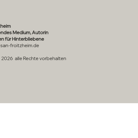
zheim
ndes Medium, Autorin
n für Hinterbliebene
san-froitzheim.de
 2026 alle Rechte vorbehalten