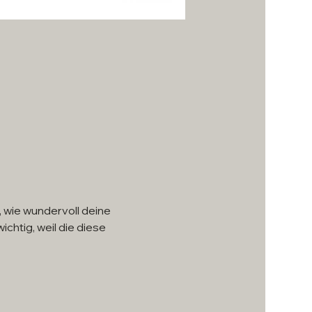
 wie wundervoll deine 
chtig, weil die diese 