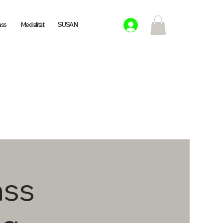
ass
Medialität
SUSAN
ass