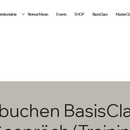
itskontakte
Retreat Meran
Events
SHOP
BasisClass
MasterCl
buchen BasisCl