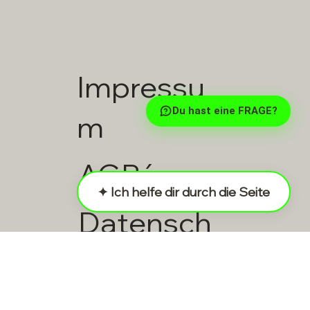
Impressu
Du hast eine FRAGE?
m
AGB´s
✦ Ich helfe dir durch die Seite
Datensch
utz