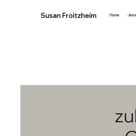
Susan Froitzheim
Home
Jense
zu