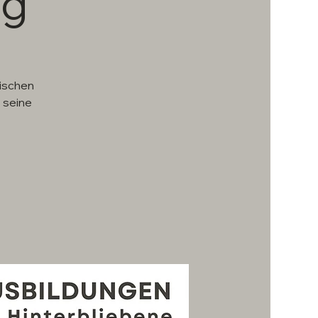
ng
wischen
 seine