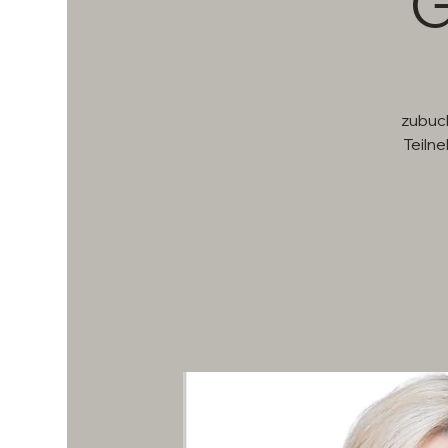
G
zubuch
Teiln