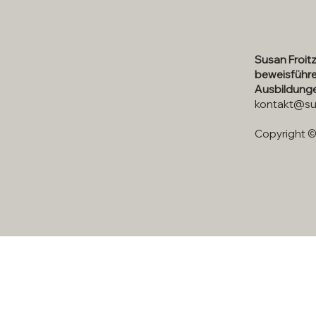
Susan Froit
beweisführe
Ausbildunge
kontakt@su
Copyright ©