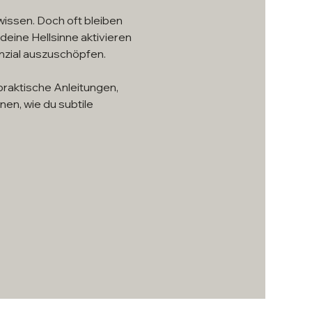
wissen. Doch oft bleiben 
deine Hellsinne aktivieren 
enzial auszuschöpfen.
aktische Anleitungen, 
nen, wie du subtile 