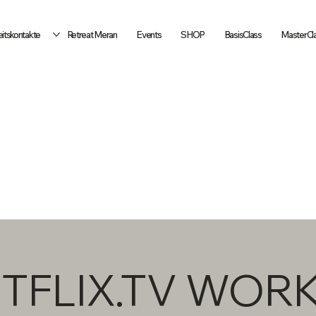
itskontakte
Retreat Meran
Events
SHOP
BasisClass
MasterCl
TFLIX.TV WOR