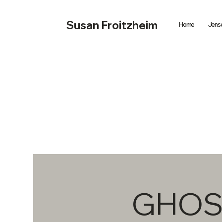
Susan Froitzheim
Home
Jense
GHOS