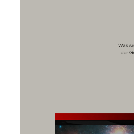
Was sin
der G