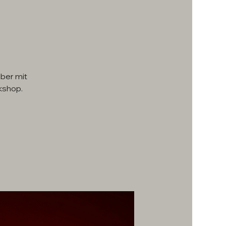
über mit
kshop.