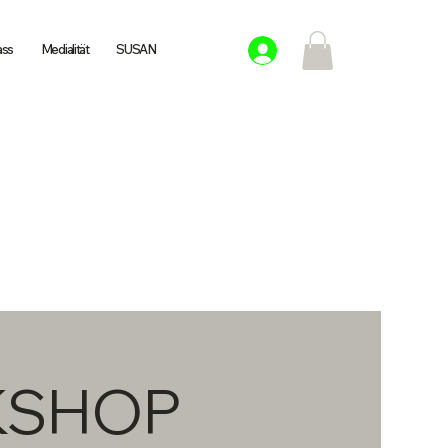
ass
Medialität
SUSAN
KSHOP