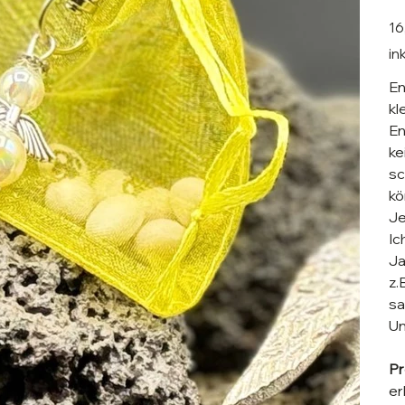
Prei
16
in
En
kl
En
ke
sc
kö
Je
Ic
Ja
z.
sa
Un
Pr
er