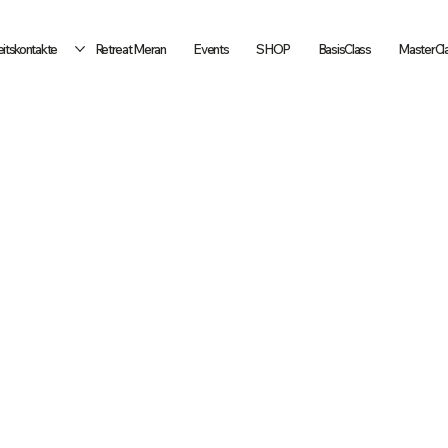
itskontakte
Retreat Meran
Events
SHOP
BasisClass
MasterCl