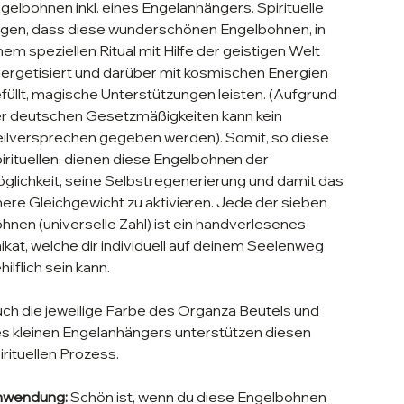
gelbohnen inkl. eines Engelanhängers. Spirituelle
gen, dass diese wunderschönen Engelbohnen, in
nem speziellen Ritual mit Hilfe der geistigen Welt
ergetisiert und darüber mit kosmischen Energien
füllt, magische Unterstützungen leisten. (Aufgrund
r deutschen Gesetzmäßigkeiten kann kein
ilversprechen gegeben werden). Somit, so diese
irituellen, dienen diese Engelbohnen der
glichkeit, seine Selbstregenerierung und damit das
nere Gleichgewicht zu aktivieren. Jede der sieben
hnen (universelle Zahl) ist ein handverlesenes
ikat, welche dir individuell auf deinem Seelenweg
hilflich sein kann.
ch die jeweilige Farbe des Organza Beutels und
s kleinen Engelanhängers unterstützen diesen
irituellen Prozess.
nwendung:
Schön ist, wenn du diese Engelbohnen