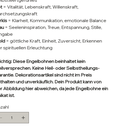
lbstwertgefühles
t
= Vitalität, Lebenskraft, Willenskraft,
rchsetzungskraft
rkis
= Klarheit, Kommunikation, emotionale Balance
au
= Seeleninspiration, Treue, Entspannung, Stille,
ngabe
ld
= göttliche Kraft, Einheit, Zuversicht, Erkennen
r spirituellen Erleuchtung
chtig: Diese Engelbohnen beinhaltet kein
ilversprechen. Keine Heil- oder Selbstheilungs-
rantie. Dekorationsartikel sind nicht im Preis
thalten und unverkäuflich. Dein Produkt kann von
r Abbildung hier abweichen, da jede Engelbohne ein
ikat ist.
zahl