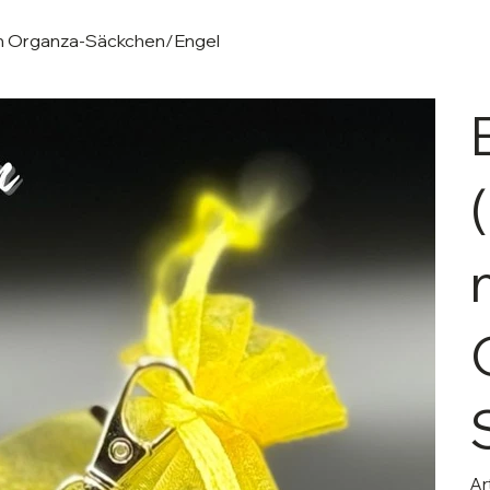
m Organza-Säckchen/Engel
Ar