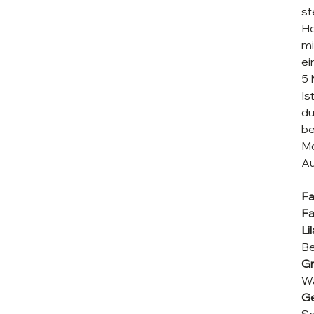
st
Ho
mi
ei
5 
Is
du
be
Mo
Au
Fa
Fa
Li
Be
G
W
Ge